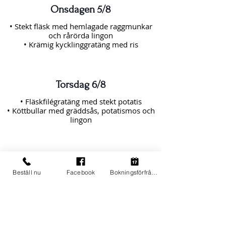
Onsdagen 5/8
• Stekt fläsk med hemlagade raggmunkar
och rårörda lingon
• Krämig kycklinggratäng med ris
Torsdag 6/8
• Fläskfilégratäng med stekt potatis
• Köttbullar med gräddsås, potatismos och
lingon
Fredag 7/8
Beställ nu
Facebook
Bokningsförfrågan
• Oxrullader med potatisgratäng
• Kålpudding med brunsås, kokt potatis och
rårörda lingon