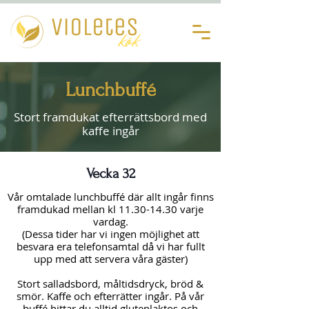
Lunchbuffé
Stort framdukat efterrättsbord med
kaffe ingår
Vecka 32
Vår omtalade lunchbuffé där allt ingår finns
framdukad mellan kl
11.30-14.30
varje
vardag.
(Dessa tider har vi ingen möjlighet att
besvara era telefonsamtal då vi har fullt
upp med att servera våra gäster)
Stort salladsbord, måltidsdryck, bröd &
smör. Kaffe och efterrätter ingår. På vår
buffé hittar du alltid glutenlaktos och